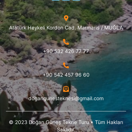
Atatürk Heykeli Kordon Cad. Marmaris / MUĞLA
+90 532 426 77 77
+90 542 457 96 60
dogangunesteknesi@gmail.com
© 2023 Doğan Güneş Tekne Turu • Tüm Hakları
Saklıdır.